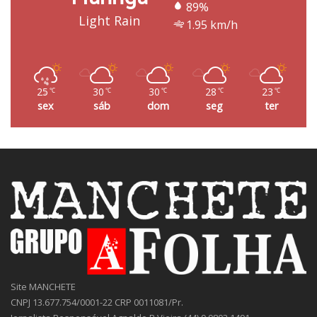
89%
Light Rain
1.95 km/h
25
30
30
28
23
℃
℃
℃
℃
℃
sex
sáb
dom
seg
ter
Site MANCHETE
CNPJ 13.677.754/0001-22 CRP 0011081/Pr.