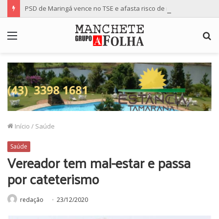
PSD de Maringá vence no TSE e afasta risco de mudança nas cadeiras da Câmara
Menu
P
p
Início
/
Saúde
Saúde
Vereador tem mal-estar e passa
por cateterismo
redação
23/12/2020