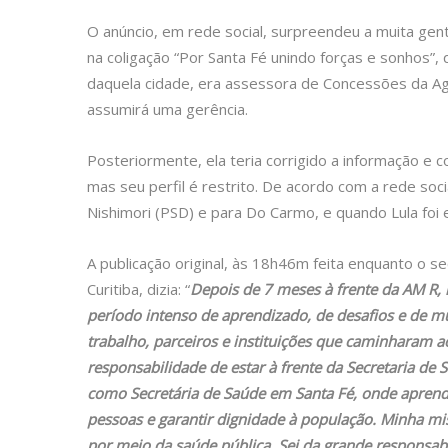
O anúncio, em rede social, surpreendeu a muita gen
na coligação “Por Santa Fé unindo forças e sonhos”,
daquela cidade, era assessora de Concessões da Ag
assumirá uma gerência.
Posteriormente, ela teria corrigido a informação e 
mas seu perfil é restrito. De acordo com a rede soci
Nishimori (PSD) e para Do Carmo, e quando Lula foi e
A publicação original, às 18h46m feita enquanto o s
Curitiba, dizia: “
Depois de 7 meses à frente da AM R, 
período intenso de aprendizado, de desafios e de mu
trabalho, parceiros e instituições que caminharam 
responsabilidade de estar à frente da Secretaria de
como Secretária de Saúde em Santa Fé, onde aprendi
pessoas e garantir dignidade à população. Minha mi
por meio da saúde pública. Sei da grande responsab