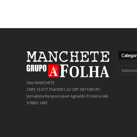
Categor
Categor
Site MANCHETE
CNPJ 13.677.754/0001-22 CRP 0011081/Pr.
Jornalista Responsável Agnaldo R Vieira (44)
9 9803 1491