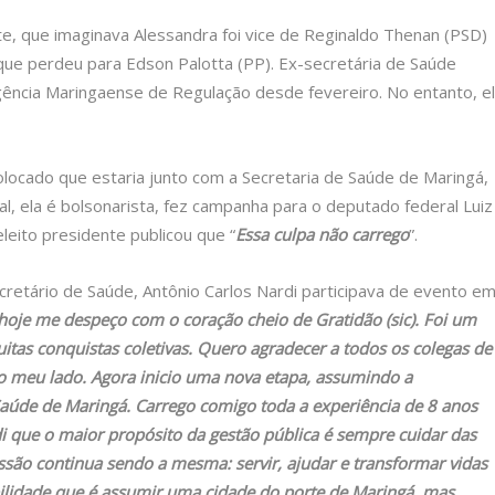
te, que imaginava Alessandra foi vice de Reginaldo Thenan (PSD)
 que perdeu para Edson Palotta (PP). Ex-secretária de Saúde
ência Maringaense de Regulação desde fevereiro. No entanto, e
colocado que estaria junto com a Secretaria de Saúde de Maringá,
al, ela é bolsonarista, fez campanha para o deputado federal Luiz
leito presidente publicou que “
Essa culpa não carrego
”.
ecretário de Saúde, Antônio Carlos Nardi participava de evento e
hoje me despeço com o coração cheio de Gratidão (sic). Foi um
itas conquistas coletivas. Quero agradecer a todos os colegas de
ao meu lado. Agora inicio uma nova etapa, assumindo a
 Saúde de Maringá. Carrego comigo toda a experiência de 8 anos
 que o maior propósito da gestão pública é sempre cuidar das
ssão continua sendo a mesma: servir, ajudar e transformar vidas
ilidade que é assumir uma cidade do porte de Maringá, mas