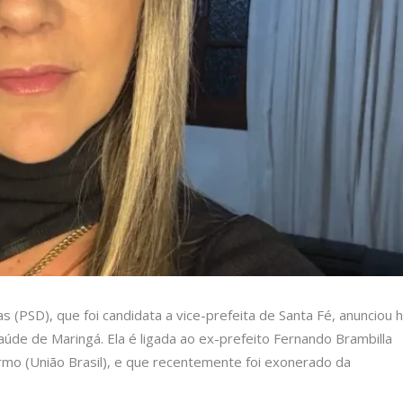
s (PSD), que foi candidata a vice-prefeita de Santa Fé, anunciou 
aúde de Maringá. Ela é ligada ao ex-prefeito Fernando Brambilla
rmo (União Brasil), e que recentemente foi exonerado da