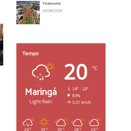
Finalmente
03/08/2026
Tempo
20
℃
Maringá
24º - 20º
85%
Light Rain
3.21 km/h
24
30
30
28
24
℃
℃
℃
℃
℃