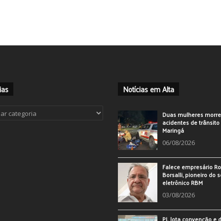
ias
Notícias em Alta
ias
Duas mulheres morr
acidentes de trânsit
Maringá
06/08/2026
Falece empresário Ro
Borsalli, pioneiro do 
eletrônico RBM
03/08/2026
PL lota convenção e