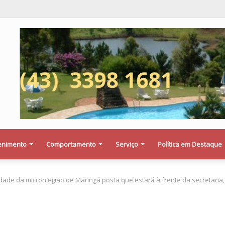
ondena vereador de Marialva a indenizar médico após acusação falsa em 
enimento
Comportamento
Serviço
Política em Destaque
idade da microrregião de Maringá posta que estará à frente da secretaria,