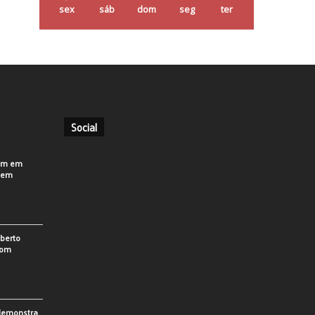
sex
sáb
dom
seg
ter
Social
em em
o em
berto
som
 demonstra