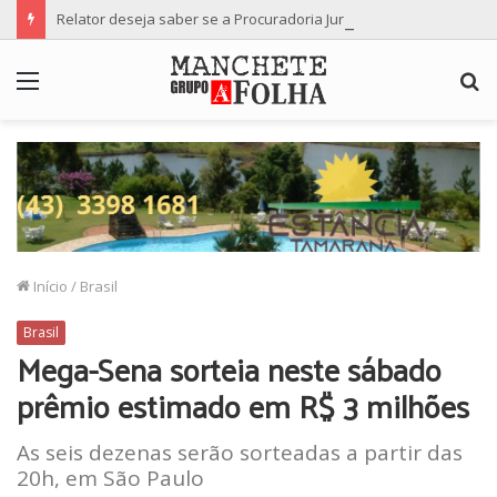
Relator deseja saber se a Procuradoria Jurídica da Câmara de Maringá deu orientação institucional ao denunciante
Menu
P
p
Início
/
Brasil
Brasil
Mega-Sena sorteia neste sábado
prêmio estimado em R$ 3 milhões
As seis dezenas serão sorteadas a partir das
20h, em São Paulo