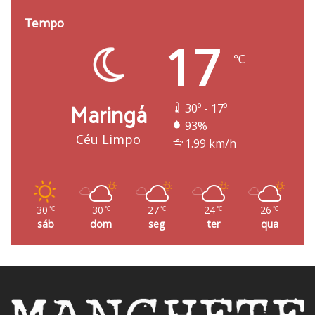
Tempo
17
℃
Maringá
30º - 17º
93%
Céu Limpo
1.99 km/h
30
30
27
24
26
℃
℃
℃
℃
℃
sáb
dom
seg
ter
qua