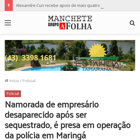
Alexandre Curi recebe apoio de mais quatro importantes partidos para candidatura ao Senado
Menu
P
p
Início
/
Policial
Policial
Namorada de empresário
desaparecido após ser
sequestrado, é presa em operação
da polícia em Maringá