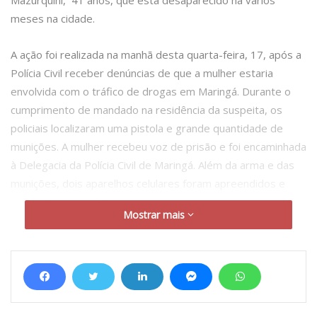
meses na cidade.
A ação foi realizada na manhã desta quarta-feira, 17, após a
Polícia Civil receber denúncias de que a mulher estaria
envolvida com o tráfico de drogas em Maringá. Durante o
cumprimento de mandado na residência da suspeita, os
policiais localizaram uma pistola e grande quantidade de
munições. A mulher recebeu voz de prisão e foi encaminhada
à Delegacia da Polícia Civil de Maringá. Além da arma e das
munições, dois aparelhos celulares foram apreendidos e
passarão por perícia.
Mostrar mais
Segundo os investigadores, os telefones poderão contribuir
para o avanço das investigações sobre o desaparecimento
do empresário, ocorrido há alguns meses. Embora, em um
primeiro momento, a polícia não identifique envolvimento
direto da mulher no caso, existe a suspeita de que ela