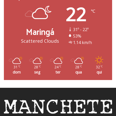
22
℃
Maringá
31º - 22º
53%
Scattered Clouds
1.14 km/h
31
28
24
28
32
℃
℃
℃
℃
℃
dom
seg
ter
qua
qui