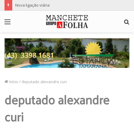
Nova ligação viária
Menu
P
p
Início
/
deputado alexandre curi
deputado alexandre
curi