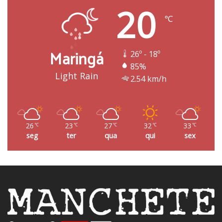
20
℃
Maringá
26º - 18º
85%
Light Rain
2.54 km/h
26
23
27
32
33
℃
℃
℃
℃
℃
seg
ter
qua
qui
sex