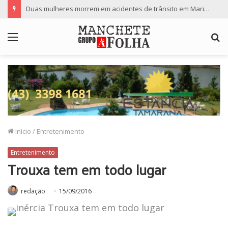
Duas mulheres morrem em acidentes de trânsito em Maringá
Menu
P
p
Início
/
Entretenimento
Entretenimento
Trouxa tem em todo lugar
redação
15/09/2016