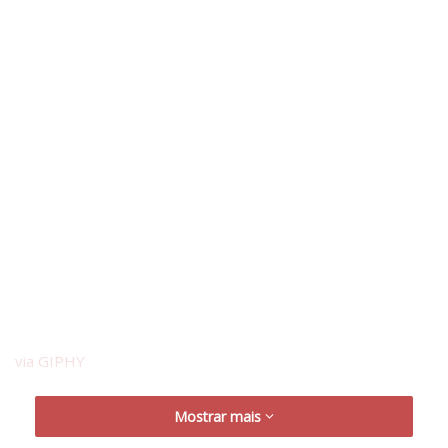
via GIPHY
Mostrar mais
humor
video cassetada