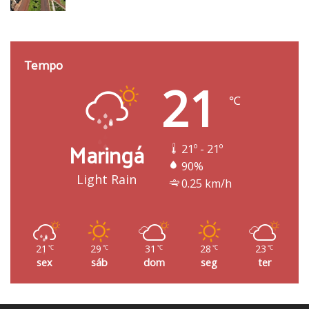
Tempo
21
℃
Maringá
21º - 21º
90%
Light Rain
0.25 km/h
21
29
31
28
23
℃
℃
℃
℃
℃
sex
sáb
dom
seg
ter