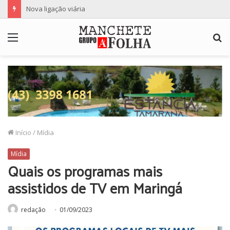
Nova ligação viária
Menu
P
p
Início
/
Mídia
Mídia
Quais os programas mais
assistidos de TV em Maringá
redação
01/09/2023