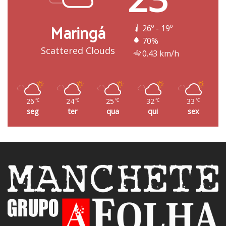
Maringá
26º - 19º
70%
Scattered Clouds
0.43 km/h
26
24
25
32
33
℃
℃
℃
℃
℃
seg
ter
qua
qui
sex